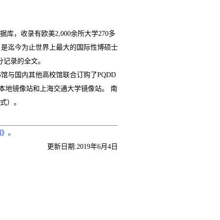
学位论文数据库，收录有欧美2,000余所大学270多
，是迄今为止世界上最大的国际性博硕士
部分记录的全文。
馆与国内其他高校馆联合订购了PQDD
IS本地镜像站和上海交通大学镜像站。 南
格式）。
南
》。
更新日期:2019年6月4日