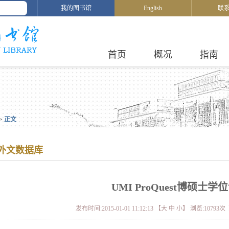
我的图书馆
English
联
首页
概况
指南
>
正文
外文数据库
UMI ProQuest博硕士学
发布时间:2015-01-01 11:12:13 【
大
中
小
】 浏览:
10793
次 