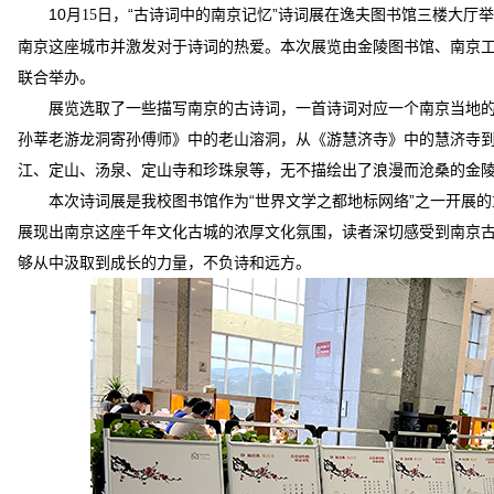
10
月
日，“古诗词中的南京记忆”诗词展在逸夫图书馆三楼大厅
15
南京这座城市并激发对于诗词的热爱。本次展览由金陵图书馆、南京
联合举办。
展览选取了一些描写南京的古诗词，一首诗词对应一个南京当地
孙莘老游龙洞寄孙傅师》中的老山溶洞，从《游慧济寺》中的慧济寺
江、定山、汤泉、定山寺和珍珠泉等，无不描绘出了浪漫而沧桑的金
本次诗词展是我校图书馆作为“世界文学之都地标网络”之一开展
展现出南京这座千年文化古城的浓厚文化氛围，读者深切感受到南京
够从中汲取到成长的力量，不负诗和远方。