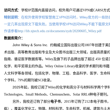
访问方式
：学校
范围内直接访问，校外用户可通过
或
方式
IP
VPN
CARSI
特别说明
：在校外使用学校智慧南工VPN访问时，Wiley官方的一些防
一定几率出现原文下载失败。当使用学校VPN访问Wiley不能下载原文
作请参看
http://lib.njtech.edu.cn/documents/zydt/20200605_Wiley.pdf
数据库简介：
John Wiley & Sons Inc.
约翰威立国际出版公司
年创建于美
1807
术出版、高等教育出版和专业及大众图书出版三大领域，出版高质量
指南、循证医学数据库等。
及旗下的子品牌出版了超过
位诺
Wiley
450
化学、和平奖得主的作品。
收录的学术期刊和书籍
Wiley Online Library
人文科学等各领域，包括化学、物理、工程、食品科学、医学、生命
个学科，
的期刊被
收录。
79%
SCI
2025
年起，我校订阅了
的化学和高分子与材料科学两个学
Wiley
、
、
、
种电子期刊
Technologies
Small Methods
Chemsuschem
Solar RRL4
另外，我校还订购了部分
，
年订购了
本电子图书
电子书
2015
212
），覆盖化学化工、物理、材料科学、生命科学、机械、建筑与土
载