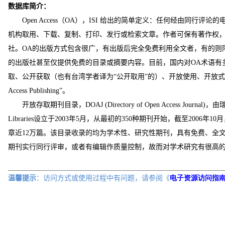
数据库简介：
Open Access（
OA
），
ISI
给出的简单定义：任何经由同行评论的
机构取用、下载、复制、打印、发行或检索文章。作者可保有著作权
社。
OA
的出版方式包含很广，有出版后完全免费利用全文者，有的则
的出版社甚至仅提供免费的目录或摘要内容。目前，国内对
OA
术语有
取、公开获取（也有台湾学者译为“公开取用”的）、开放使用、开放式
Access Publishing
”。
开放存取期刊目录，
DOAJ (Directory of Open Access Journal)
，由
Libraries
设立于
2003
年
5
月，从最初的
350
种期刊开始，截至
2006
年
10
月
章近
12
万篇。该目录收录的均为学术性、研究性期刊，具有免费、全
期刊实行同行评审，或者有编辑作质量控制，故而对学术研究有很高
温馨提示
：访问方式或
使用过程中有问题，请参阅《
电子资源访问指