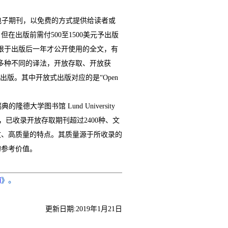
电子期刊，以免费的方式提供给读者或
，但在出版前需付
500
至
1500
美元予出版
限于出版后一年才公开使用的全文，有
多种不同的译法，开放存取、开放获
出版。其中开放式出版对应的是“
Open
瑞典的隆德大学图书馆
Lund University
，已收录开放存取期刊超过
2400
种、文
文、高质量的特点。其质量源于所收录的
的参考价值。
南
》。
更新日期
:2019
年
1
月
21
日