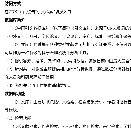
访问方式
：
在
CNKI
主页点击“引文检索”切换入口
数据库简介
:
《中国引文数据库》（以下简称《引文库》）来源于
CNKI
收录的
（中外文）、图书、学位论文、会议论文、专利、标准、报纸和年鉴
《引文库》通过揭示各种类型文献之间的相互引证关系，不仅可
可以作为一种有效的科研管理及统计分析工具。
（
1
）提供客观、准确、完整的引文索引数据。这是目前中国最大最全
（
2
）针对某一对象或主题提供相关统计分析数据，通过数据分析器得
究人员和科研管理部门使用。
（
3
）为相关评价工作提供基础数据。
数据库功能
:
《引文库》主要功能包括引文检索、检索结果分析、作者引证报
等模块。
（
1
）检索功能
包括文献检索、作者检索、机构检索、期刊检索、基金检索、学