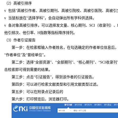
（
2
）高被引排序
v 包括“高被引作者、高被引期刊、高被引院校、高被引医院、高被引
v 当鼠标放在“选择学科”，会自动弹出所有学科供选择。
v 各对象高被引排序，可以选择发文量、核心期刊、
SCI
（收录刊）、
他引频次、他引率、
H
指数等指标降序排列。
（
3
）作者引证报告
第一步：在检索框输入作者姓名，在勾选确定的作者单位信息后
“作者单位”及“曾经单位”。
第二步：选择“全部资源”、“全部期刊”、“核心期刊”、“
SCI
收录刊”
击检索即可得到需要的结果。
第三步：点击“引证报告”，得到该作者的引证报告。
第四步：可以进行检索文献类型和引用文献类型过滤。
第五步：可以在附录点记录后的
第六步：打印预览后，浏览器打印。