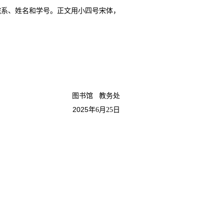
院系、姓名和学号。正文用小四号宋体，
图书馆 教务处
2025
年
月
日
6
25