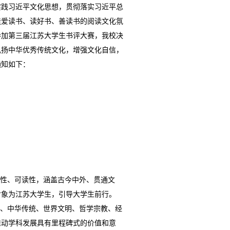
实践习近平文化思想，贯彻落实习近平总
造爱读书、读好书、善读书的阅读文化氛
参加第三届江苏大学生书评大赛，我校决
弘扬中华优秀传统文化，增强文化自信，
通知如下：
性、可读性，涵盖古今中外、贯通文
对象为江苏大学生，引导大学生前行。
、中华传统、世界文明、哲学宗教、经
推动学科发展具有里程碑式的价值和意