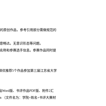
的原创作品，参考引用部分需做规范的
意畅达。无意识形态等问题。
名称和参赛选手信息。参赛作品同时提
择优推荐
个作品参加第三届江苏省大学
5
品
版、书评作品
版、附件
汇
Word
PDF
2
（文件名为：学院
姓名
书评大赛材
cn
+
+