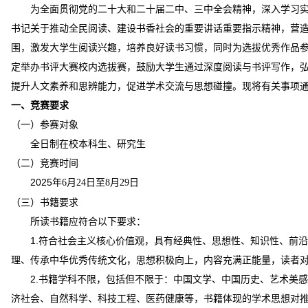
为全面贯彻党的二十大和二十届二中、三中全会精神，深入学习
书记关于推动全民阅读、建设书香社会的重要讲话重要指示精神，营
围，激发大学生阅读兴趣，培养良好读书习惯，同时为选拔优秀作品
定举办书评大赛校内选拔赛，鼓励大学生通过深度阅读与书评写作，
提升人文素养和思辨能力，促进学术交流与思想碰撞。现将有关事项
一、竞赛要求
（一）参赛对象
全日制在校本科生、研究生
（二）竞赛时间
2025
年
月
日至
月
日
6
24
8
29
（三）书籍要求
所读书籍应符合以下要求：
1.
符合社会主义核心价值观，具有经典性、思想性、知识性、前沿
理、传承中华优秀传统文化，思想积极向上，内容充满正能量，读者
2.
书籍学科不限，包括但不限于：中国文学、中国历史、艺术美感
济社会、自然科学、科技工程、医药健康等，书籍体现的学术思想对