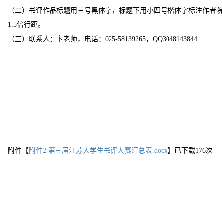
（二）书评作品标题用三号黑体字，标题下用小四号楷体字标注作者
倍行距。
1.5
（三）联系人：卞老师，电话：
，
025-58139265
QQ3048143844
附件【
附件2 第三届江苏大学生书评大赛汇总表.docx
】已下载
176
次