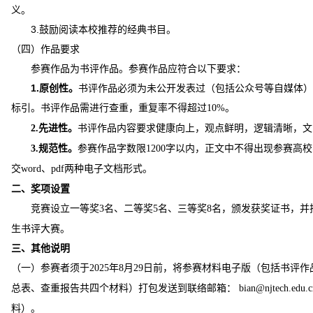
义。
3.
鼓励阅读本校推荐的经典书目。
（四）作品要求
参赛作品为书评作品。参赛作品应符合以下要求：
1.
原创性。
书评作品必须为未公开发表过（包括公众号等自媒体）
标引。书评作品需进行查重，重复率不得超过
。
10%
先进性。
书评作品内容要求健康向上，观点鲜明，逻辑清晰，文
2.
规范性。
参赛作品字数限
字以内，正文中不得出现参赛高校
3.
1200
交
、
两种电子文档形式。
word
pdf
二、奖项设置
竞赛设立一等奖
名、二等奖
名、三等奖
名，颁发获奖证书，并
3
5
8
生书评大赛。
三、其他说明
（一）参赛者须于
年
月
日前，将参赛材料电子版（包括书评作
2025
8
29
总表、查重报告共四个材料）打包发送到联络邮箱：
bian@njtech.edu.
料）。